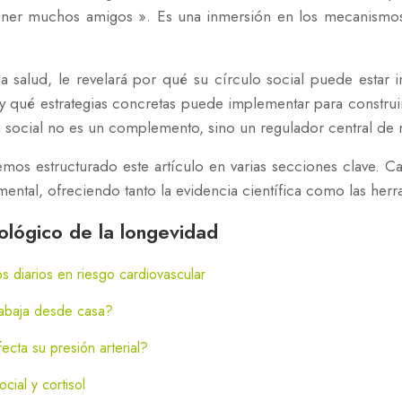
« tener muchos amigos ». Es una inmersión en los mecanismo
.
 la salud, le revelará por qué su círculo social puede estar
l y qué estrategias concretas puede implementar para constru
social no es un complemento, sino un regulador central de nu
emos estructurado este artículo en varias secciones clave. 
mental, ofreciendo tanto la evidencia científica como las herr
ológico de la longevidad
os diarios en riesgo cardiovascular
rabaja desde casa?
ecta su presión arterial?
cial y cortisol