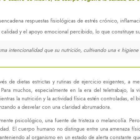
esencadena respuestas fisiológicas de estrés crónico, inflamac
a calidad y el apoyo emocional percibido, lo que constituye su 
a intencionalidad que su nutrición, cultivando una « higiene r
s de dietas estrictas y rutinas de ejercicio exigentes, a 
. Para muchos, especialmente en la era del teletrabajo, la v
ras la nutrición y la actividad física estén controladas, el bi
enzando a desvelar con una claridad abrumadora.
te psicológico, una fuente de tristeza o melancolía. Pero
idad. El cuerpo humano no distingue entre una amenaza física
nteniendo al organismo en un estado de alerta constante que,