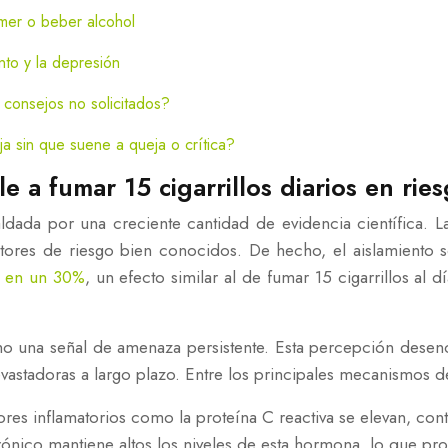
omer o beber alcohol
ento y la depresión
r consejos no solicitados?
 sin que suene a queja o crítica?
le a fumar 15 cigarrillos diarios en rie
ldada por una creciente cantidad de evidencia científica. 
tores de riesgo bien conocidos. De hecho, el aislamiento s
a en un 30%
, un efecto similar al de fumar 15 cigarrillos al
mo una señal de amenaza persistente. Esta percepción desenc
evastadoras a largo plazo. Entre los principales mecanismos 
es inflamatorios como la proteína C reactiva se elevan, contr
rónico mantiene altos los niveles de esta hormona, lo que provo